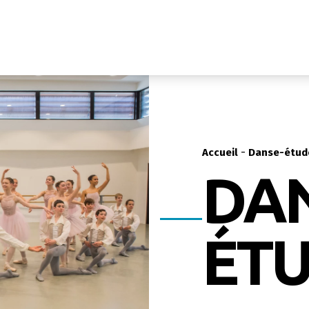
-
Accueil
Danse-étud
DAN
ÉT