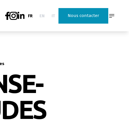
Nous contacter
FR
EN
IT
es
SE-
UDES