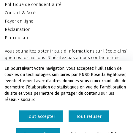
Politique de confidentialité
Contact & Accès
Payer en ligne
Réclamation
Plan du site
Vous souhaitez obtenir plus d’informations sur l’école ainsi
que nos formations. N’hésitez pas à nous contacter dès
maintenant.
En poursuivant votre navigation, vous acceptez l’utilisation de
cookies ou technologies similaires par PNSD Rosella Hightower,
Nous contacter
éventuellement avec d’autres données vous concernant, afin de
permettre l’élaboration de statistiques en vue de l’amélioration
du site et vous permettre de partager du contenu sur les
Soutenez l'école en versant votre taxe d'apprentissage au
réseaux sociaux.
PNSD Rosella Hightower.
Tout accepter
Tout refuser
Copyright 2024 - Tous droits réservés PNSD -
Préférences de cookies
-