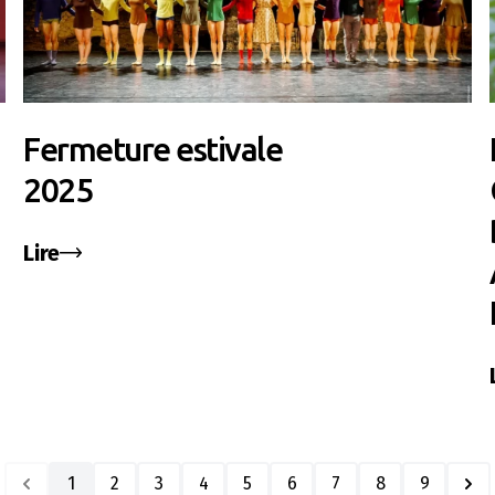
Fermeture estivale
2025
Lire
1
2
3
4
5
6
7
8
9
Prev Page
Nex