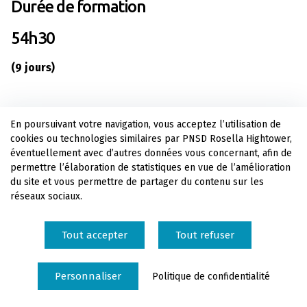
Durée de formation
54h30
(9 jours)
Taux de satisfaction
En poursuivant votre navigation, vous acceptez l’utilisation de
cookies ou technologies similaires par PNSD Rosella Hightower,
Année 22-23 : 96,67%
éventuellement avec d’autres données vous concernant, afin de
permettre l’élaboration de statistiques en vue de l’amélioration
(Taux de réponse de 83.33%)
du site et vous permettre de partager du contenu sur les
réseaux sociaux.
Taux d'atteinte des objectifs pour les
Tout accepter
Tout refuser
bénéficiaires
Année 22-23 : 90%
Personnaliser
Politique de confidentialité
(Taux de réponse de 83.33%)