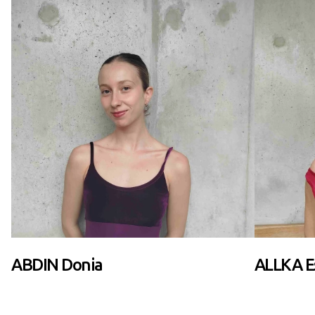
ABDIN Donia
ALLKA E