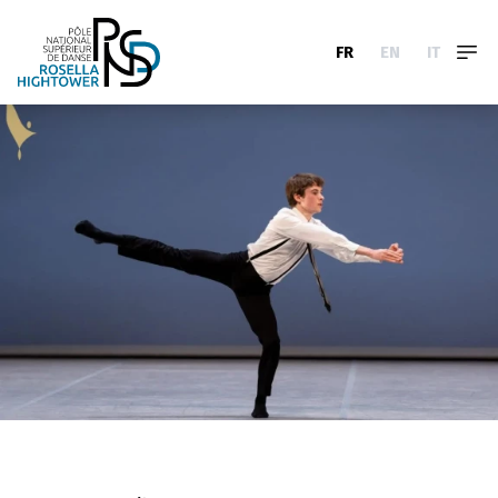
FR
EN
IT