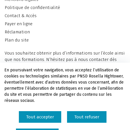
Politique de confidentialité
Contact & Accès
Payer en ligne
Réclamation
Plan du site
Vous souhaitez obtenir plus d’informations sur l’école ainsi
que nos formations. N’hésitez pas à nous contacter dès
maintenant.
En poursuivant votre navigation, vous acceptez l’utilisation de
cookies ou technologies similaires par PNSD Rosella Hightower,
Nous contacter
éventuellement avec d’autres données vous concernant, afin de
permettre l’élaboration de statistiques en vue de l’amélioration
du site et vous permettre de partager du contenu sur les
Soutenez l'école en versant votre taxe d'apprentissage au
réseaux sociaux.
PNSD Rosella Hightower.
Tout accepter
Tout refuser