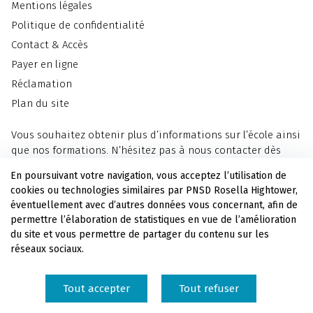
Mentions légales
Politique de confidentialité
Contact & Accès
Payer en ligne
Réclamation
Plan du site
Vous souhaitez obtenir plus d’informations sur l’école ainsi
que nos formations. N’hésitez pas à nous contacter dès
maintenant.
En poursuivant votre navigation, vous acceptez l’utilisation de
cookies ou technologies similaires par PNSD Rosella Hightower,
Nous contacter
éventuellement avec d’autres données vous concernant, afin de
permettre l’élaboration de statistiques en vue de l’amélioration
du site et vous permettre de partager du contenu sur les
Soutenez l'école en versant votre taxe d'apprentissage au
réseaux sociaux.
PNSD Rosella Hightower.
Tout accepter
Tout refuser