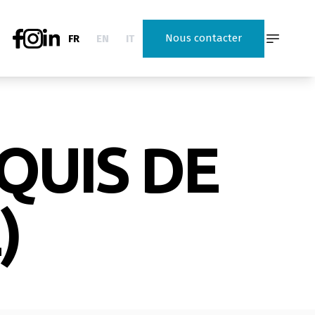
Nous contacter
FR
EN
IT
QUIS DE
)