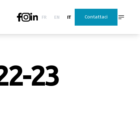
Contattaci
FR
EN
IT
2-23