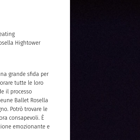
eating
Rosella Hightower
una grande sfida per
orare tutte le loro
de il processo
 Jeune Ballet Rosella
no. Potrò trovare le
cora consapevoli. È
azione emozionante e