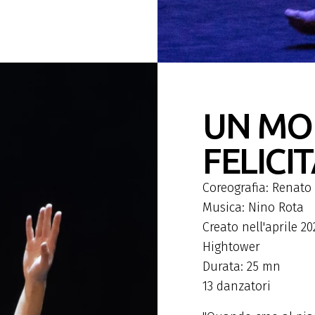
UN MO
FELICI
Coreografia: Renato
Musica: Nino Rota
Creato nell'aprile 2
Hightower
Durata: 25 mn
13 danzatori