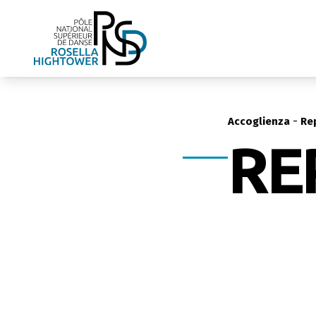
-
Accoglienza
Re
RE