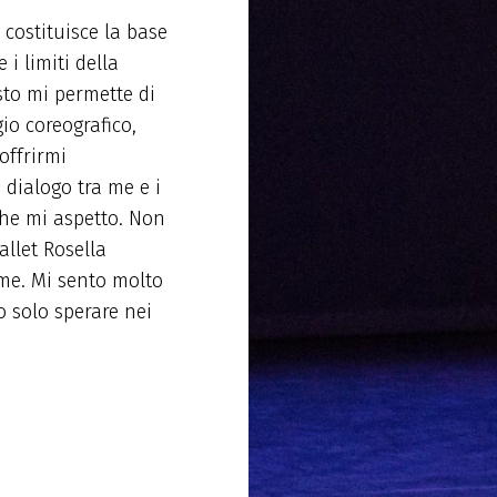
costituisce la base
 i limiti della
sto mi permette di
io coreografico,
offrirmi
 dialogo tra me e i
 che mi aspetto. Non
allet Rosella
eme. Mi sento molto
o solo sperare nei