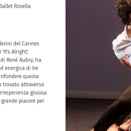
Ballet Rosella
llerini del Cannes
It's Alright',
 di René Aubry, ha
d energica di tre
 infondere questa
trovato attraverso
un'esperienza gioiosa
n grande piacere per