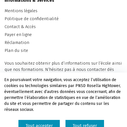
Informations & Services
Mentions légales
Politique de confidentialité
Contact & Accès
Payer en ligne
Réclamation
Plan du site
Vous souhaitez obtenir plus d’informations sur l’école ainsi
que nos formations. N’hésitez pas à nous contacter dès
maintenant.
En poursuivant votre navigation, vous acceptez l’utilisation de
cookies ou technologies similaires par PNSD Rosella Hightower,
Nous contacter
éventuellement avec d’autres données vous concernant, afin de
permettre l’élaboration de statistiques en vue de l’amélioration
du site et vous permettre de partager du contenu sur les
Soutenez l'école en versant votre taxe d'apprentissage au
réseaux sociaux.
PNSD Rosella Hightower.
Tout accepter
Tout refuser