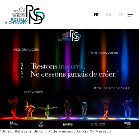
FR
EN
IT
"Do You Believe In Unicorn ?" de Francesco Curci / ©P.Massabo